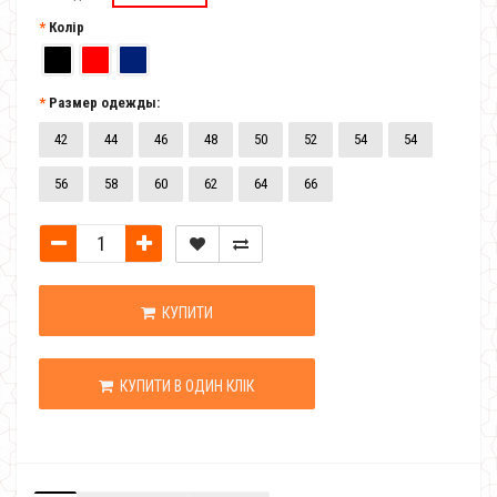
Колір
Размер одежды:
42
44
46
48
50
52
54
54
56
58
60
62
64
66
КУПИТИ
КУПИТИ В ОДИН КЛІК