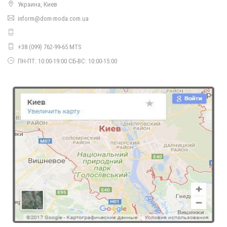
Украина, Киев
Літнє жіноче плаття міді в діловому стилі
inform@dom-moda.com.ua
800.00грн.
+38 (099) 762-99-65 MTS
ПН-ПТ: 10:00-19:00 СБ-ВС: 10:00-15:00
Жіноче літнє плаття асиметричного крою великого розміру
700.00грн.