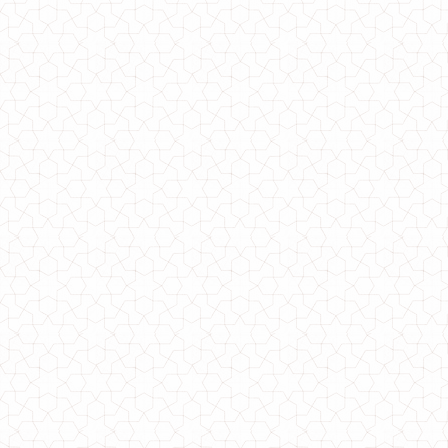
Жіноче коротке плаття літнє вільного крою
970.00грн.