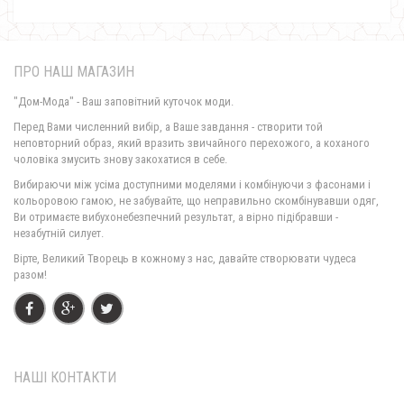
ПРО НАШ МАГАЗИН
"Дом-Мода" - Ваш заповітний куточок моди.
Перед Вами численний вибір, а Ваше завдання - створити той
неповторний образ, який вразить звичайного перехожого, а коханого
чоловіка змусить знову закохатися в себе.
Коротке літнє жіноче плаття для офісу
Вибираючи між усіма доступними моделями і комбінуючи з фасонами і
770.00грн.
кольоровою гамою, не забувайте, що неправильно скомбінувавши одяг,
Ви отримаєте вибухонебезпечний результат, а вірно підібравши -
незабутній силует.
Вірте, Великий Творець в кожному з нас, давайте створювати чудеса
разом!
НАШІ КОНТАКТИ