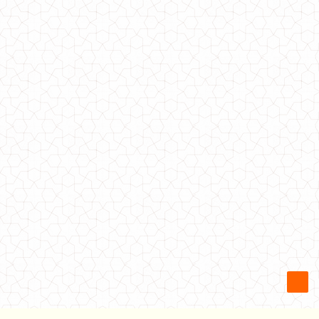
Літнє жіноче плаття в великий горох з поясом
500.00грн.
Жіноче літнє плаття в полоску з відкритими плечима
600.00грн.
Жіноче літнє полосате плаття із топом
540.00грн.