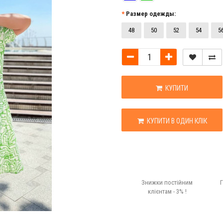
Размер одежды:
48
50
52
54
5
КУПИТИ
КУПИТИ В ОДИН КЛІК
Знижки постійним
Г
клієнтам - 3% !