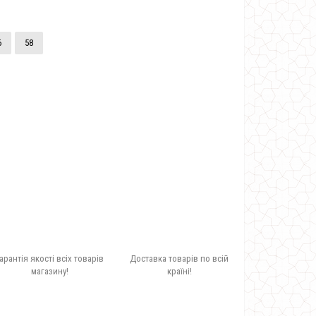
6
58
арантія якості всіх товарів
Доставка товарів по всій
магазину!
країні!