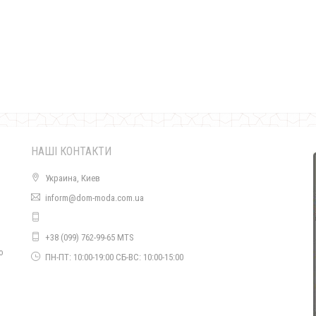
Модне коктейльне плаття жіноче літнє
1000.00грн.
700.00грн.
НАШІ КОНТАКТИ
Украина, Киев
inform@dom-moda.com.ua
Коротке літнє жіноче плаття для офісу
+38 (099) 762-99-65 MTS
770.00грн.
о
ПН-ПТ: 10:00-19:00 СБ-ВС: 10:00-15:00