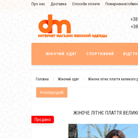
Про нас
Доставка
Способи оплати
Повернення/обмін
Знижка
+38
+38
ЖІНОЧИЙ ОДЯГ
СПОРТИВНИЙ
ВІДГУ
Головна
Жіночий одяг
Жіноче літнє плаття великого 
попередній
ЖІНОЧЕ ЛІТНЄ ПЛАТТЯ ВЕЛИК
Продано