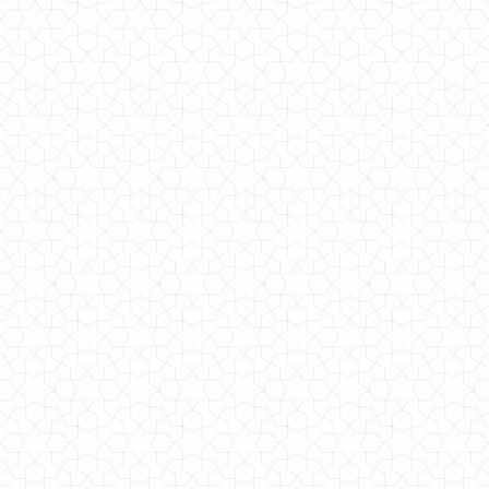
700.00грн.
Жіноче літнє плаття на одне плече
590.00грн.