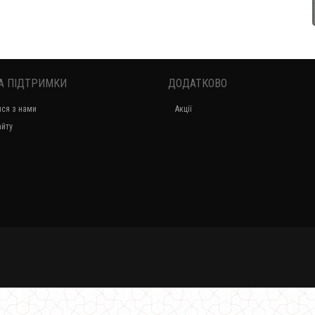
А ПІДТРИМКИ
ДОДАТКОВО
Літнє жіноче плаття міді в діловому стилі
ися з нами
Акції
800.00грн.
айту
Жіноче літнє плаття асиметричного крою великого розміру