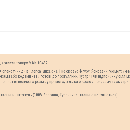
и, артикул товару MAb-10482
 спекотних днів - легка, дихаюча, і не сковує фігуру. Яскравий геометричн
ами або кедами - і ви готові до прогулянки, зустрічі чи відпочинку біля м
тнє плаття великого розміру прямого, вільного крою з яскравим геометри
тканини - штапель (100% бавовна, Туреччина, тканина не тягнеться).