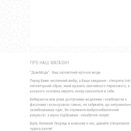
ПРО НАШ МАГАЗИН
"Дом-Мода" - Ваш заповітний куточок моди.
Перед Вами численний вибір, а Ваше завдання - створити той
неповторний образ, який вразить звичайного перехожого, а
коханого чоловіка змусить знову закохатися в себе.
Вибираючи між усіма доступними моделями і комбінуючи з
фасонами і кольоровою гамою, не забувайте, що неправильн
скомбінувавши одяг, Ви отримаєте вибухонебезпечний
результат, а вірно підібравши - незабутній силует.
Вірте, Великий Творець в кожному з нас, давайте створювати
чудеса разом!