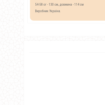
54-58 ог - 130 см, довжина - 114 см
Виробник Україна.