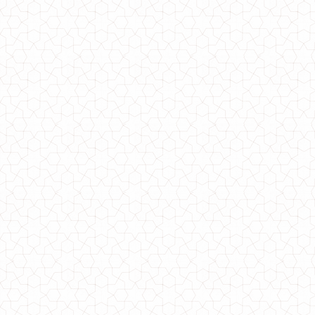
Жіноче коротке плаття літнє вільного крою
970.00грн.