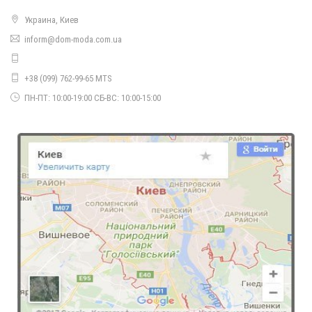
Украина, Киев
Літнє жіноче плаття міді в діловому стилі
inform@dom-moda.com.ua
800.00грн.
+38 (099) 762-99-65 MTS
ПН-ПТ: 10:00-19:00 СБ-ВС: 10:00-15:00
Жіноче літнє плаття асиметричного крою великого розміру
700.00грн.