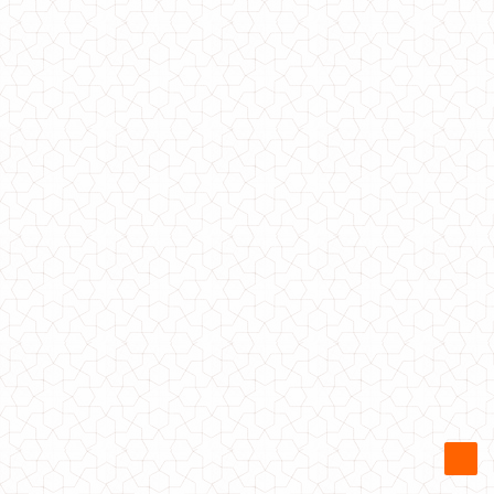
Літнє жіноче плаття в великий горох з поясом
500.00грн.
Жіноче літнє плаття в полоску з відкритими плечима
600.00грн.
Жіноче літнє полосате плаття із топом
540.00грн.