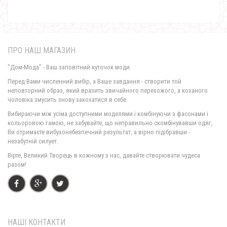
ПРО НАШ МАГАЗИН
"Дом-Мода" - Ваш заповітний куточок моди.
Перед Вами численний вибір, а Ваше завдання - створити той
неповторний образ, який вразить звичайного перехожого, а коханого
чоловіка змусить знову закохатися в себе.
Коротке літнє жіноче плаття для офісу
Вибираючи між усіма доступними моделями і комбінуючи з фасонами і
770.00грн.
кольоровою гамою, не забувайте, що неправильно скомбінувавши одяг,
Ви отримаєте вибухонебезпечний результат, а вірно підібравши -
незабутній силует.
Вірте, Великий Творець в кожному з нас, давайте створювати чудеса
разом!
НАШІ КОНТАКТИ