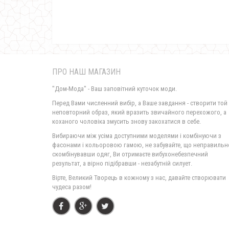
ПРО НАШ МАГАЗИН
"Дом-Мода" - Ваш заповітний куточок моди.
Перед Вами численний вибір, а Ваше завдання - створити той
неповторний образ, який вразить звичайного перехожого, а
коханого чоловіка змусить знову закохатися в себе.
Вибираючи між усіма доступними моделями і комбінуючи з
фасонами і кольоровою гамою, не забувайте, що неправильн
скомбінувавши одяг, Ви отримаєте вибухонебезпечний
результат, а вірно підібравши - незабутній силует.
Вірте, Великий Творець в кожному з нас, давайте створювати
чудеса разом!