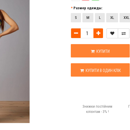
Размер одежды:
S
M
L
XL
XXL
КУПИТИ
КУПИТИ В ОДИН КЛІК
Знижки постійним
Г
клієнтам - 3% !