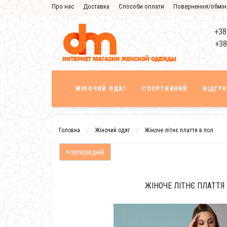
Про нас
Доставка
Способи оплати
Повернення/обмін
Знижка
+38
+38
ЖІНОЧИЙ ОДЯГ
СПОРТИВНИЙ
ВІДГУ
Головна
Жіночий одяг
Жіноче літнє плаття в пол
попередній
ЖІНОЧЕ ЛІТНЄ ПЛАТТЯ 