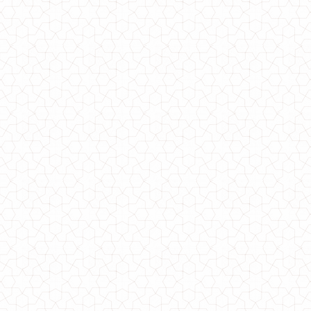
Жіноче літнє плаття на одне плече
590.00грн.