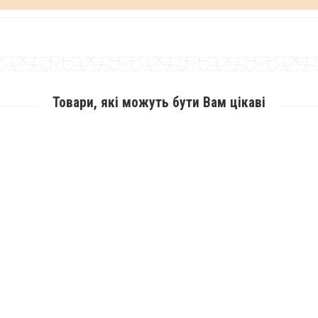
Товари, які можуть бути Вам цікаві
Модне коктейльне плаття жіноче літнє
1000.00грн.
700.00грн.