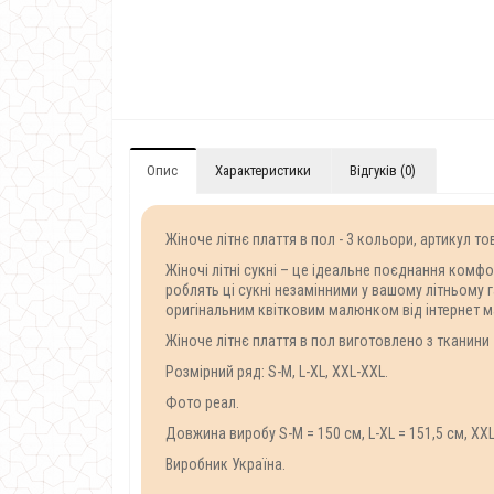
Опис
Характеристики
Відгуків (0)
Жіноче літнє плаття в пол - 3 кольори, артикул то
Жіночі літні сукні – це ідеальне поєднання комф
роблять ці сукні незамінними у вашому літньому 
оригінальним квітковим малюнком від інтернет 
Жіноче літнє плаття в пол виготовлено ​​з тканини
Розмірний ряд: S-M, L-XL, XXL-XXL.
Фото реал.
Довжина виробу S-M = 150 см, L-XL = 151,5 см, XXL
Виробник Україна.