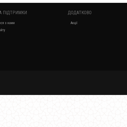
А ПІДТРИМКИ
ДОДАТКОВО
Літнє жіноче плаття міді в діловому стилі
ися з нами
Акції
800.00грн.
айту
Жіноче літнє плаття асиметричного крою великого розміру
700.00грн.