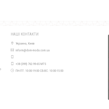
НАШІ КОНТАКТИ
Украина, Киев
inform@dom-moda.com.ua
Коротке літнє жіноче плаття для офісу
+38 (099) 762-99-65 MTS
770.00грн.
о
ПН-ПТ: 10:00-19:00 СБ-ВС: 10:00-15:00