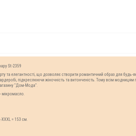
вару St-2359
орту та елегантності, що дозволяє створити романтичний образ для будь-як
гардеробі, підкреслюючи жіночність та витонченість. Тому всім модницям 
магазину "Дом-Мода".
 - мікромасло.
-XXXL = 153 см.