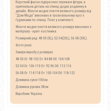
Короткий фасон підкреслює переваги фігури, а
оригінальна деталь на спинці додає родзинку в
дизайн. Жіноче модне плаття великого розміру від
"Дом-Мода" виконано в трохи вільному крої з
ґудзиками по спинці. Пояс у комплекті.
Жіноче модне плаття великого розміру виконано з
матеріалу - креп- костюмка.
Розмірний ряд: 48-50 (XL); 52-54(2XL); 56-58 (3XL).
Фото реал.
Заміри виробу у розмірах:
48-50 Ог: 98-102 От: 84-88 Об: 104-108
52-54 Ог: 106-110 От: 92-96 Об: 112-116
56-58 Ог: 114-118 От: 100-104 Об: 118-122
Довжина сукні-100см.
Довжина рукава 38см.
Виробник Україна.