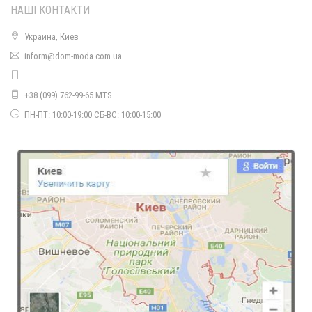
НАШІ КОНТАКТИ
Украина, Киев
Жіноче модне пальто з еко шкіри. Норма і батал
inform@dom-moda.com.ua
1450.00грн.
+38 (099) 762-99-65 MTS
ПН-ПТ: 10:00-19:00 СБ-ВС: 10:00-15:00
Модне жіноче плаття лапша
510.00грн.