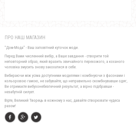
ПРО НАШ МАГАЗИН
"Дом-Мода" - Ваш заповітний куточок моди.
Перед Вами численний вибір, а Ваше завдання - створити той
неповторний образ, який вразить звичайного перехожого, а коханого
чоловіка змусить знову закохатися в себе.
Жіноче модне плаття з рукавом батального розміру
Вибираючи між усіма доступними моделями і комбінуючи з фасонами і
530.00грн.
кольоровою гамою, не забувайте, що неправильно скомбінувавши одяг,
Ви отримаєте вибухонебезпечний результат, а вірно підібравши -
незабутній силует.
Вірте, Великий Творець в кожному з нас, давайте створювати чудеса
разом!