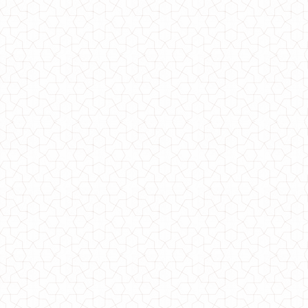
750.00грн.
Плаття модне жіноче з гудзиками по боках
500.00грн.
Модне жіноче пальто за коліна із хутром
1000.00грн.
Модне жіноче пончо великого розміру з капюшоном
1170.00грн.