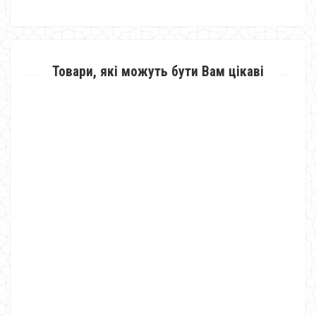
Товари, які можуть бути Вам цікаві
Модне плаття жіноче ангора з мереживом
490.00грн.