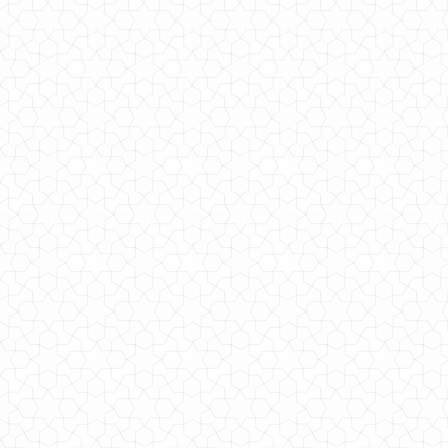
Модне жіноче пончо великого розміру з капюшоном
1170.00грн.