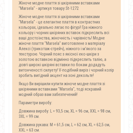
Жіноче модне плаття зі шкіряними вставками
"Marsela" - артикул товару St-1272
Жіноче модне плаття зі шкіряними вставками
"Marsela" - це елегантне плаття в контрастних
кольорах, ідеально лягає по фігурі!
Гра ніжного
кольору і чорних шкіряних вставок підкреслить всі
ваші достоїнства, жіночність і чарівність!
Модне
жіноче плаття "Marsela" виготовлене з матеріалу
Алексі (трикотаж-стрейч), ніжного і м'якого за
текстурою.
Чорний пояс з якісної еко-шкіри з
золотою вставкою відмінно підкреслить талію, а
довгі широкі шкіряні вставки по бокам додадуть
витонченості силуету!
V-подібний виріз і чорний колір
зробить вигідний акцент на зоні декольте!
Якщо Ви вирішили купити жіноче модне плаття зі
шкіряними вставками "Marsela", тоді яскравий
модний образ вам забезпечений!
Параметри виробу:
Довжина виробу: L = 93,5 см, ХL = 96 см, XXL = 98 см,
3ХL = 99 см.
Довжина рукава: M = 61,5 см, L = 62 см, ХL = 62,5 см,
XXL = 63 см.