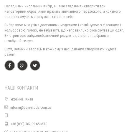
Перед Вами численний вибір, а Ваше завдання - створити той
неповторний образ, який вразить звичайного перехожого, а коханого
чоловіка змусить знову закохатися в себе.
Жіноче модне плаття з рукавом батального розміру
Вибираючи між усіма доступними моделями і комбінуючи з фасонами і
530.00грн.
кольоровою гамою, не забувайте, що неправильно скомбінувавши одяг,
Ви отримаєте вибухонебезпечний результат, а вірно підібравши -
незабутній силует.
Вірте, Великий Творець в кожному з нас, давайте створювати чудеса
разом!
НАШІ КОНТАКТИ
Украина, Киев
Жіноче модне пальто з еко шкіри. Норма і батал
inform@dom-moda.com.ua
1450.00грн.
+38 (099) 762-99-65 MTS