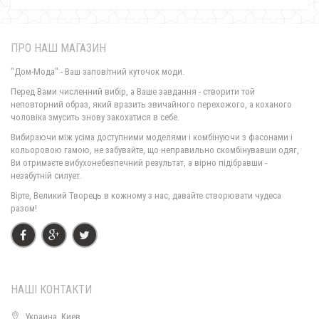
ПРО НАШ МАГАЗИН
"Дом-Мода" - Ваш заповітний куточок моди.
Перед Вами численний вибір, а Ваше завдання - створити той
неповторний образ, який вразить звичайного перехожого, а коханого
чоловіка змусить знову закохатися в себе.
Жіноче нарядне плаття великого розміру
Вибираючи між усіма доступними моделями і комбінуючи з фасонами і
720.00грн.
кольоровою гамою, не забувайте, що неправильно скомбінувавши одяг,
Ви отримаєте вибухонебезпечний результат, а вірно підібравши -
незабутній силует.
Вірте, Великий Творець в кожному з нас, давайте створювати чудеса
разом!
НАШІ КОНТАКТИ
Украина, Киев