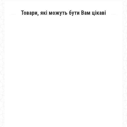
Товари, які можуть бути Вам цікаві
Нарядне жіноче плаття велюрове з декольте
770.00грн.