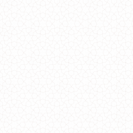
Нарядне жіноче плаття коротке з рукавом великого розміру
650.00грн.
Жіноче нарядне плаття з баскою і відкритими плечима
530.00грн.
Жіноче нарядне плаття з рукавом три чверті
650.00грн.