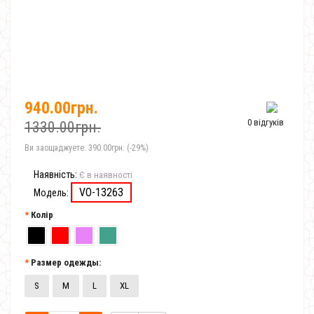
940.00грн.
0 відгуків
1330.00грн.
Ви заощаджуете:
390.00грн. (-29%)
Наявність:
Є в наявності
VO-13263
Модель:
Колір
Размер одежды:
S
M
L
XL