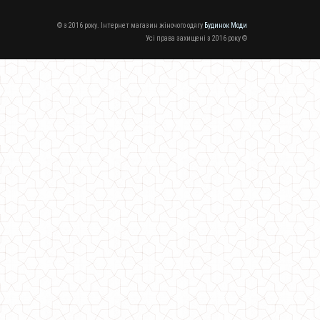
© з 2016 року. Інтернет магазин жіночого одягу
Будинок Моди
Усі права захищені з 2016 року ©