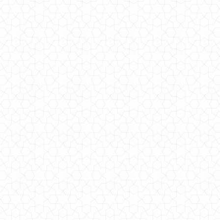
Жіноче тепле плаття оверсайз норма і батал
680.00грн.