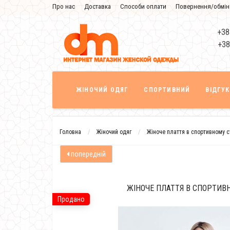
Про нас
Доставка
Способи оплати
Повернення/обмін
Знижка
+38
+38
ЖІНОЧИЙ ОДЯГ
СПОРТИВНИЙ
ВІДГУ
Головна
Жіночий одяг
Жіноче плаття в спортивному с
попередній
ЖІНОЧЕ ПЛАТТЯ В СПОРТИВ
Продано