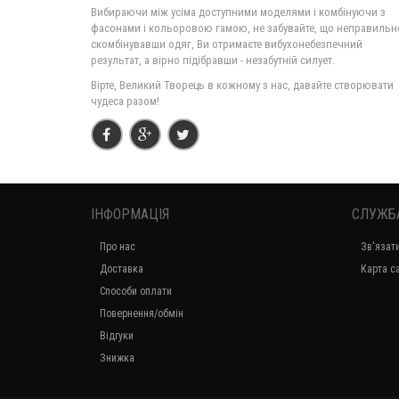
Вибираючи між усіма доступними моделями і комбінуючи з
фасонами і кольоровою гамою, не забувайте, що неправильн
скомбінувавши одяг, Ви отримаєте вибухонебезпечний
результат, а вірно підібравши - незабутній силует.
Вірте, Великий Творець в кожному з нас, давайте створювати
чудеса разом!
ІНФОРМАЦІЯ
СЛУЖБ
Про нас
Зв'язат
Доставка
Карта с
Способи оплати
Повернення/обмін
Відгуки
Знижка