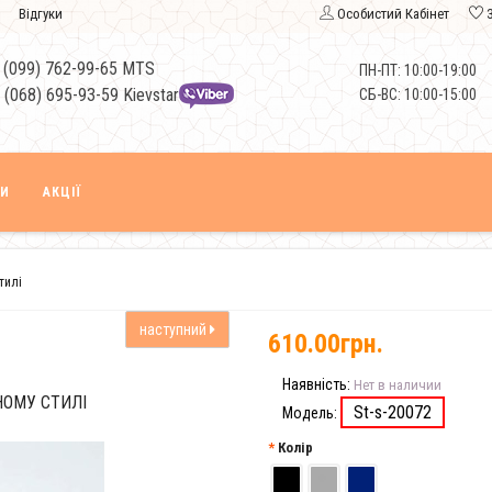
Відгуки
Особистий Кабінет
 (099) 762-99-65 MTS
ПН-ПТ: 10:00-19:00
 (068) 695-93-59 Kievstar
СБ-ВС: 10:00-15:00
КИ
АКЦІЇ
тилі
наступний
610.00грн.
Наявність:
Нет в наличии
НОМУ СТИЛІ
St-s-20072
Модель:
Колір