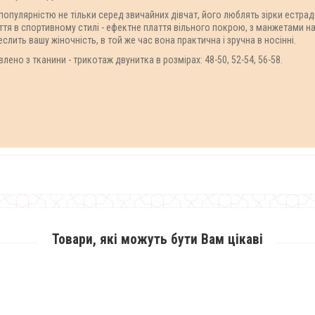
опулярністю не тільки серед звичайних дівчат, його люблять зірки естради
я в спортивному стилі - ефектне плаття вільного покрою, з манжетами на р
слить вашу жіночність, в той же час вона практична і зручна в носінні.
ено з тканини - трикотаж двунитка в розмірах: 48-50, 52-54, 56-58.
Товари, які можуть бути Вам цікаві