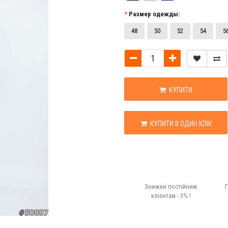
Размер одежды:
48
50
52
54
5
КУПИТИ
КУПИТИ В ОДИН КЛІК
Знижки постійним
Г
клієнтам - 3% !