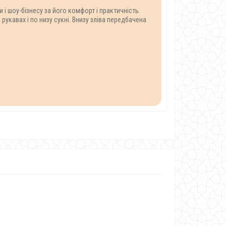
 і шоу-бізнесу за його комфорт і практичність.
укавах і по низу сукні. Внизу зліва передбачена