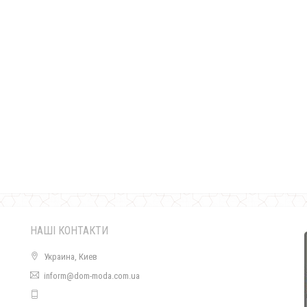
Жіноче коротке плаття плаття з прикрасою
570.00грн.
НАШІ КОНТАКТИ
Украина, Киев
inform@dom-moda.com.ua