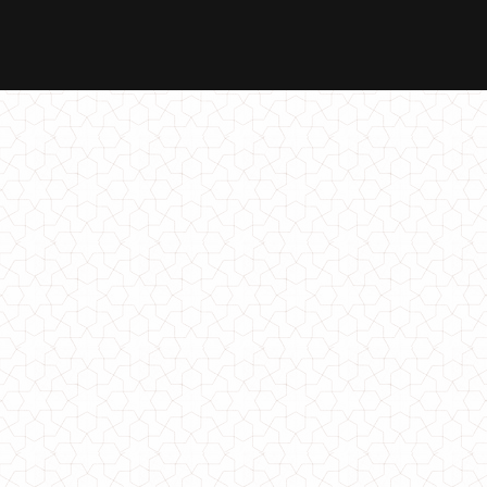
Жіноче плаття з розрізом ззаду
560.00грн.
Жіноче плаття спортивного стилю норма і батал
540.00грн.