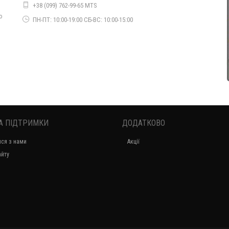
Вечірнє коротке плаття жіноче мереживне
+38 (099) 762-99-65 MTS
1000.00грн.
о
ПН-ПТ: 10:00-19:00 СБ-ВС: 10:00-15:00
А ПІДТРИМКИ
ДОДАТКОВО
ися з нами
Акції
Нарядне жіноче плаття велюрове з декольте
айту
770.00грн.