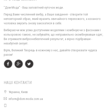
"Дом-Мода" - Ваш заповітний куточок моди.
Перед Вами численний вибір, а Ваше завдання - створити той
неповторний образ, який вразить звичайного перехожого, а коханого
чоловіка змусить знову закохатися в себе.
Вибираючи між усіма доступними моделями і комбінуючи з фасонами і
кольоровою гамою, не забувайте, що неправильно скомбінувавши одяг,
Ви отримаєте вибухонебезпечний результат, а вірно підібравши -
незабутній силует.
Вірте, Великий Творець в кожному з нас, давайте створювати чудеса
разом!
НАШІ КОНТАКТИ
Украина, Киев
inform@dom-moda.com.ua