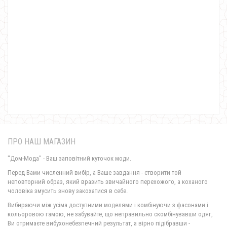
Стильне плаття жіноче великого розміру
1150.00грн.
690.00грн.
ПРО НАШ МАГАЗИН
"Дом-Мода" - Ваш заповітний куточок моди.
Перед Вами численний вибір, а Ваше завдання - створити той
неповторний образ, який вразить звичайного перехожого, а коханого
чоловіка змусить знову закохатися в себе.
Замшеве стильне жіноче плаття з рукавом
Вибираючи між усіма доступними моделями і комбінуючи з фасонами і
720.00грн.
кольоровою гамою, не забувайте, що неправильно скомбінувавши одяг,
Ви отримаєте вибухонебезпечний результат, а вірно підібравши -