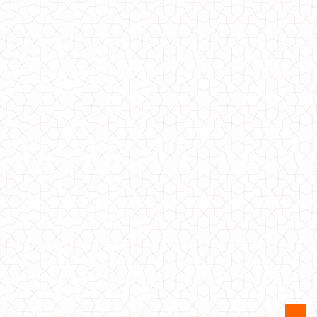
Жіноче стильне плаття з чорним фатином
770.00грн.
Стильне зимове пальто жіноче великого розміру з кишенями