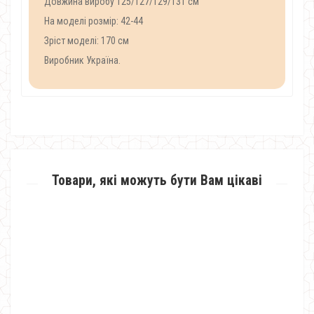
Довжина виробу 125/127/129/131 см
На моделі розмір: 42-44
Зріст моделі: 170 см
Виробник Україна.
Товари, які можуть бути Вам цікаві