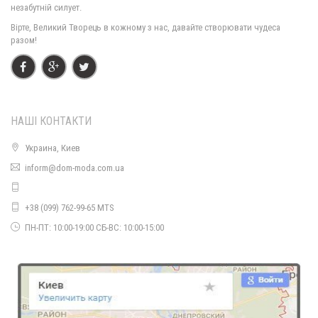
незабутній силует.
Стильне плаття жіноче із відкритими плечима "Candys"
Вірте, Великий Творець в кожному з нас, давайте створювати чудеса
370.00грн.
разом!
Стильне жіноче плаття з блискавкою спереду
400.00грн.
НАШІ КОНТАКТИ
Стильне жіноче плаття в класичному стилі із брошкою
520.00грн.
Украина, Киев
inform@dom-moda.com.ua
Стильне плаття жіноче з мереживним рукавом
490.00грн.
+38 (099) 762-99-65 MTS
ПН-ПТ: 10:00-19:00 СБ-ВС: 10:00-15:00