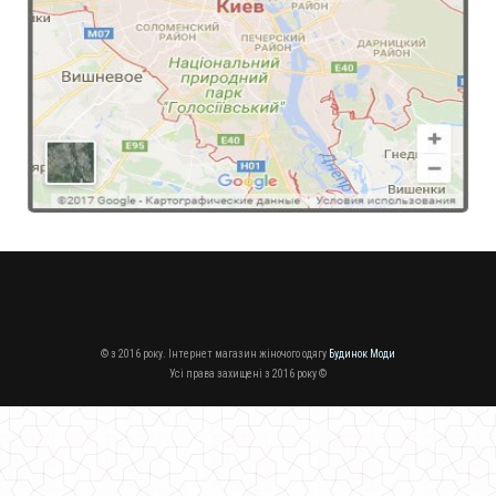
Стильне жіноче плаття із накидкою
700.00грн.
© з 2016 року. Інтернет магазин жіночого одягу
Будинок Моди
Усі права захищені з 2016 року ©
Жіноче стильне пальто із пишною спідницею і поясом
1310.00грн.
930.00грн.