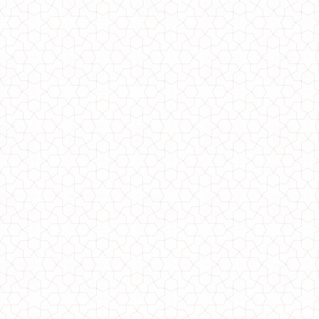
Жіноче стильне плаття з чорним фатином
770.00грн.