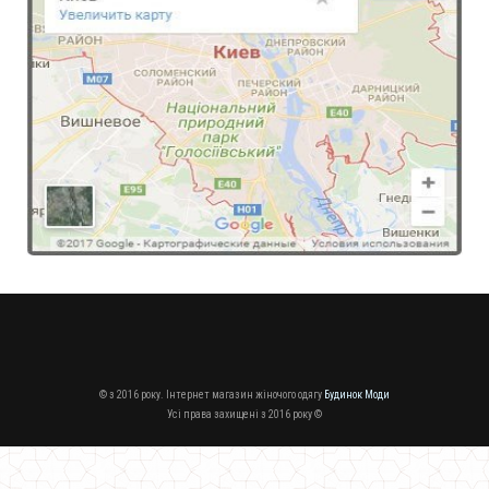
Стильне жіноче плаття із накидкою
700.00грн.
© з 2016 року. Інтернет магазин жіночого одягу
Будинок Моди
Усі права захищені з 2016 року ©
Жіноче стильне пальто із пишною спідницею і поясом
1310.00грн.
930.00грн.