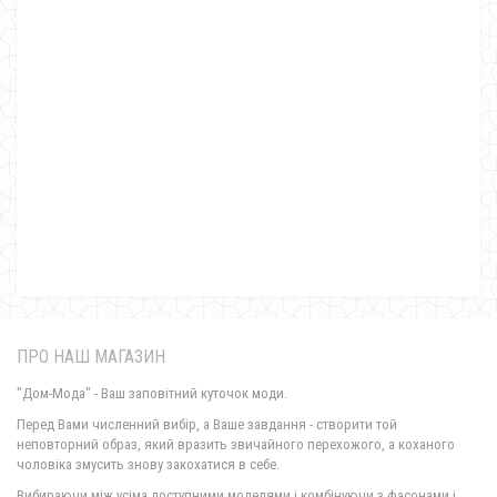
Стильне плаття жіноче великого розміру
1150.00грн.
690.00грн.
ПРО НАШ МАГАЗИН
"Дом-Мода" - Ваш заповітний куточок моди.
Перед Вами численний вибір, а Ваше завдання - створити той
неповторний образ, який вразить звичайного перехожого, а коханого
чоловіка змусить знову закохатися в себе.
Замшеве стильне жіноче плаття з рукавом
Вибираючи між усіма доступними моделями і комбінуючи з фасонами і