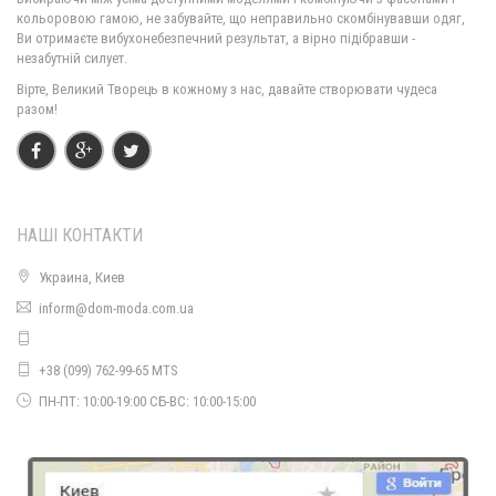
720.00грн.
кольоровою гамою, не забувайте, що неправильно скомбінувавши одяг,
Ви отримаєте вибухонебезпечний результат, а вірно підібравши -
незабутній силует.
Стильне плаття жіноче із відкритими плечима "Candys"
Вірте, Великий Творець в кожному з нас, давайте створювати чудеса
370.00грн.
разом!
Стильне жіноче плаття з блискавкою спереду
400.00грн.
НАШІ КОНТАКТИ
Стильне жіноче плаття в класичному стилі із брошкою
520.00грн.
Украина, Киев
inform@dom-moda.com.ua
Стильне плаття жіноче з мереживним рукавом
490.00грн.
+38 (099) 762-99-65 MTS
ПН-ПТ: 10:00-19:00 СБ-ВС: 10:00-15:00