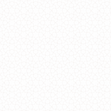
Тепле жіноче плаття з воланом знизу в клітинку
630.00грн.
Жіноче тепле в'язане пончо великого розміру
660.00грн.
Жіноче тепле плаття з ангори великого розміру
590.00грн.