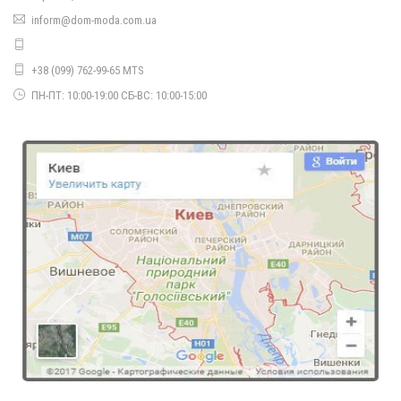
Тепле плаття жіноче з ангори
inform@dom-moda.com.ua
500.00грн.
+38 (099) 762-99-65 MTS
ПН-ПТ: 10:00-19:00 СБ-ВС: 10:00-15:00
Тепле плаття жіноче з ангори
600.00грн.
Зимове тепле пальто жіноче із хутром
1180.00грн.