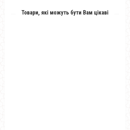
Товари, які можуть бути Вам цікаві
Жіноче тепле плаття оверсайз норма і батал
680.00грн.