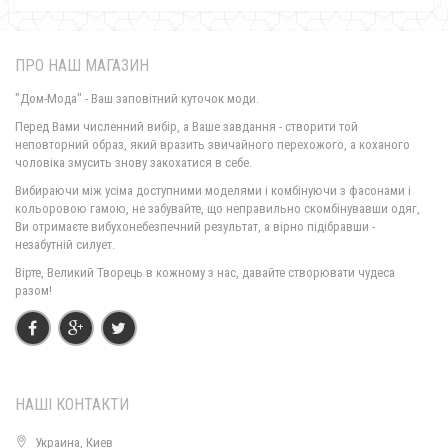
ПРО НАШ МАГАЗИН
"Дом-Мода" - Ваш заповітний куточок моди.
Перед Вами численний вибір, а Ваше завдання - створити той
неповторний образ, який вразить звичайного перехожого, а коханого
чоловіка змусить знову закохатися в себе.
Жіноче плаття гольф тепле великого розміру
Вибираючи між усіма доступними моделями і комбінуючи з фасонами і
550.00грн.
кольоровою гамою, не забувайте, що неправильно скомбінувавши одяг,
Ви отримаєте вибухонебезпечний результат, а вірно підібравши -
незабутній силует.
Вірте, Великий Творець в кожному з нас, давайте створювати чудеса
разом!
НАШІ КОНТАКТИ
Украина, Киев