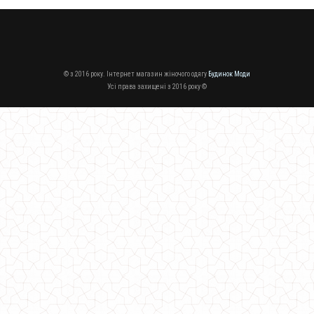
© з 2016 року. Інтернет магазин жіночого одягу
Будинок Моди
Усі права захищені з 2016 року ©
Тепле жіноче плаття з довгим рукавом з ангори
840.00грн.