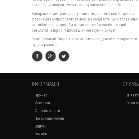
коханого чоловіка змусить знову закохатися в себе.
Вибираючи між усіма доступними моделями і комбінуючи з
фасонами і кольоровою гамою, не забувайте, що неправильн
скомбінувавши одяг, Ви отримаєте вибухонебезпечний
результат, а вірно підібравши - незабутній силует.
Вірте, Великий Творець в кожному з нас, давайте створювати
чудеса разом!
ІНФОРМАЦІЯ
СЛУЖБ
Про нас
Зв'язат
Доставка
Карта с
Способи оплати
Повернення/обмін
Відгуки
Знижка