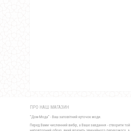
ПРО НАШ МАГАЗИН
"Дом-Мода" - Ваш заповітний куточок моди.
Перед Вами численний вибір, а Ваше завдання - створити той
неповторний образ, який вразить звичайного перехожого, а