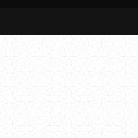
Жіноча стильна сорочка біла з затяжками по низу
1280.00грн.
Стильна біла блузка з довгим рукавом
590.00грн.