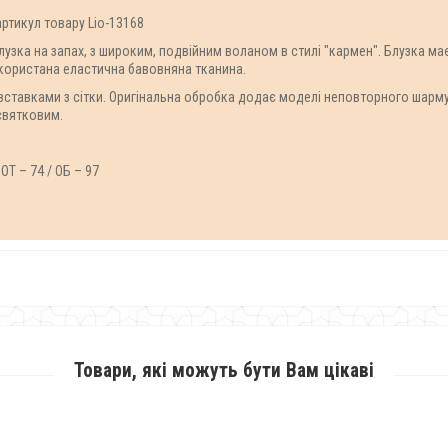
артикул товару Lio-13168
блузка на запах, з широким, подвійним воланом в стилі "кармен". Блузка м
використана еластична бавовняна тканина.
вставками з сітки. Оригінальна обробка додає моделі неповторного шарму,
святковим.
ОТ – 74 / ОБ – 97
Товари, які можуть бути Вам цікаві