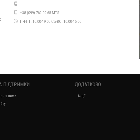
Стильна однотонна біла блуза з вишивкою
+38 (099) 762-99-65 MTS
660.00грн.
о
ПН-ПТ: 10:00-19:00 СБ-ВС: 10:00-15:00
А ПІДТРИМКИ
ДОДАТКОВО
Стильна жіноча біла туніка із невеликим рукавом
ися з нами
Акції
650.00грн.
айту