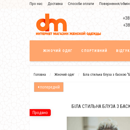
Про нас
Доставка
Способи оплати
Повернення/обмін
Знижка
+38
+38
ЖІНОЧИЙ ОДЯГ
СПОРТИВНИЙ
ВІДГУ
Головна
Жіночий одяг
Біла стильна блуза з баскою "Б
попередній
БІЛА СТИЛЬНА БЛУЗА З БАСК
Продано