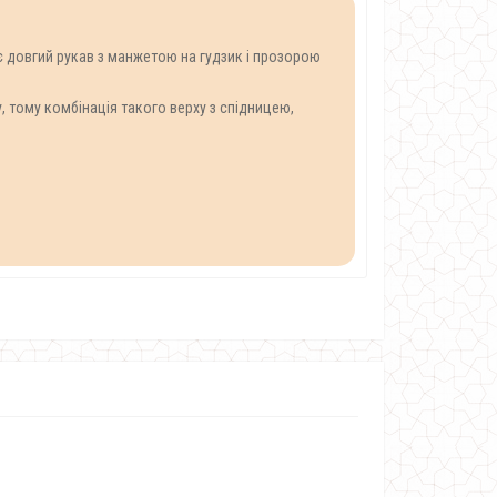
ає довгий рукав з манжетою на гудзик і прозорою
 тому комбінація такого верху з спідницею,