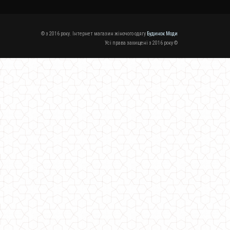
© з 2016 року. Інтернет магазин жіночого одягу
Будинок Моди
Усі права захищені з 2016 року ©