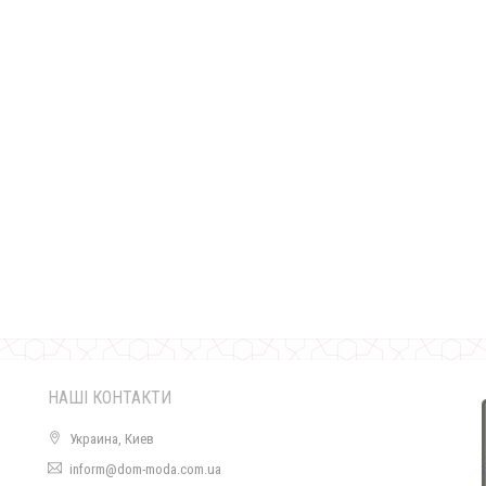
Жіноча біла стильна блуза з довгим рукавом
680.00грн.
НАШІ КОНТАКТИ
Украина, Киев
inform@dom-moda.com.ua