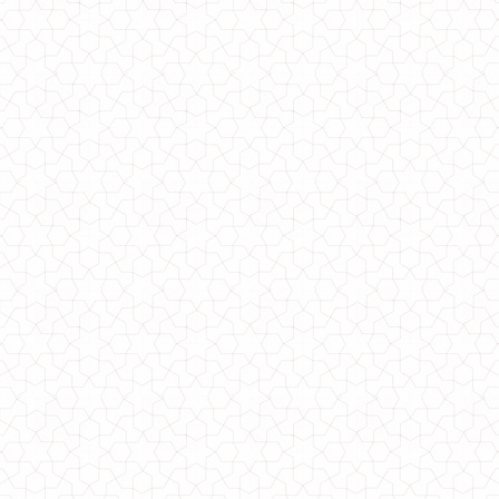
Стильна біла блузка з рукавом "Snezana"
610.00грн.