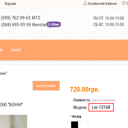
Відгуки
Особистий Кабінет
 (099) 762-99-65 MTS
ПН-ПТ: 10:00-19:00
 (068) 695-93-59 Kievstar
СБ-ВС: 10:00-15:00
КИ
АКЦІЇ
онні"
наступний
720.00грн.
Наявність:
Нет в наличии
ОЮ "БОННІ"
Lio-13168
Модель:
Колір