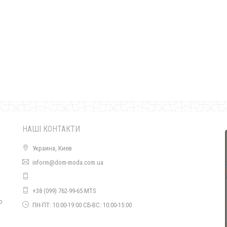
Жіноча біла стильна блуза з довгим рукавом
680.00грн.
НАШІ КОНТАКТИ
Украина, Киев
inform@dom-moda.com.ua
Стильна однотонна біла блуза з вишивкою
+38 (099) 762-99-65 MTS
660.00грн.
о
ПН-ПТ: 10:00-19:00 СБ-ВС: 10:00-15:00