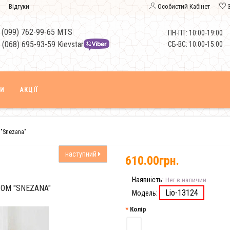
Відгуки
Особистий Кабінет
 (099) 762-99-65 MTS
ПН-ПТ: 10:00-19:00
 (068) 695-93-59 Kievstar
СБ-ВС: 10:00-15:00
КИ
АКЦІЇ
 "Snezana"
наступний
610.00грн.
Наявність:
Нет в наличии
ВОМ "SNEZANA"
Lio-13124
Модель:
Колір