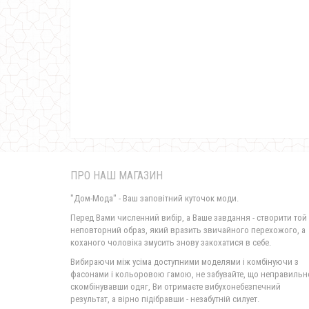
ПРО НАШ МАГАЗИН
"Дом-Мода" - Ваш заповітний куточок моди.
Перед Вами численний вибір, а Ваше завдання - створити той
неповторний образ, який вразить звичайного перехожого, а
коханого чоловіка змусить знову закохатися в себе.
Вибираючи між усіма доступними моделями і комбінуючи з
фасонами і кольоровою гамою, не забувайте, що неправильн
скомбінувавши одяг, Ви отримаєте вибухонебезпечний
результат, а вірно підібравши - незабутній силует.