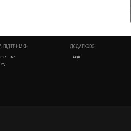
А ПІДТРИМКИ
ДОДАТКОВО
Стильна жіноча біла туніка із невеликим рукавом
ися з нами
Акції
650.00грн.
айту