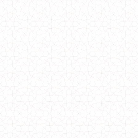
Жіноча стильна сорочка біла з затяжками по низу
1280.00грн.
Стильна біла блузка з довгим рукавом
590.00грн.