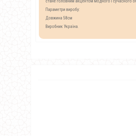
стане головним акцентом модного і сучасного об
Параметри виробу:
Довжина 58см
Виробник Україна.