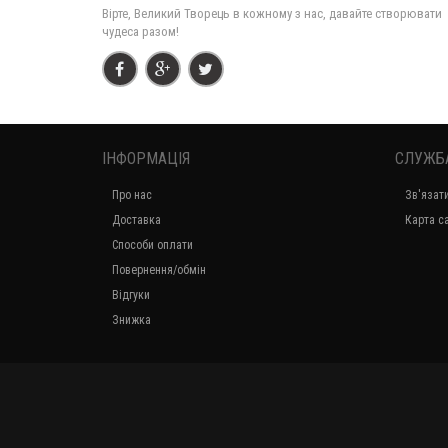
Вірте, Великий Творець в кожному з нас, давайте створювати
чудеса разом!
ІНФОРМАЦІЯ
СЛУЖБ
Про нас
Зв'язат
Доставка
Карта с
Способи оплати
Повернення/обмін
Відгуки
Знижка