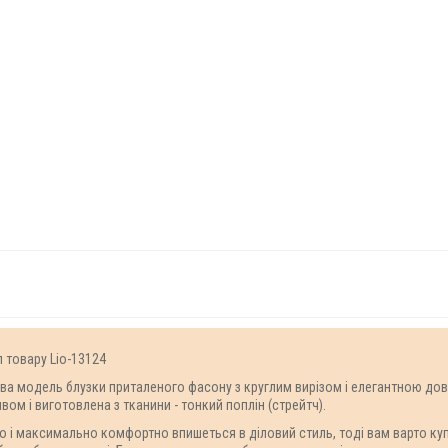
л товару Lio-13124
кава модель блузки приталеного фасону з круглим вирізом і елегантною дов
м і виготовлена з тканини - тонкий поплін (стрейтч).
но і максимально комфортно впишеться в діловий стиль, тоді вам варто куп