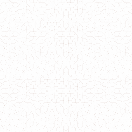
Біла стильна блуза з баскою "Бонні"
720.00грн.
Стильна біла блуза з коротким рукавом "Флорі"
600.00грн.