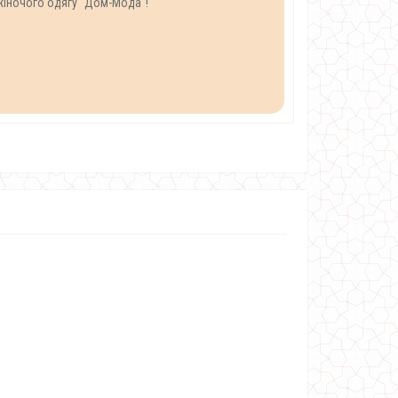
жіночого одягу "Дом-Мода"!