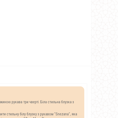
жиною рукава три чверті. Біла стильна блузка з
ити стильну білу блузку з рукавом "Snezana", яка