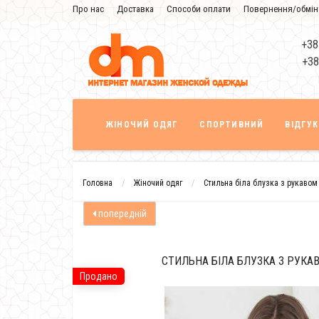
Про нас
Доставка
Способи оплати
Повернення/обмін
Знижка
+38
+38
ЖІНОЧИЙ ОДЯГ
СПОРТИВНИЙ
ВІДГУ
Головна
Жіночий одяг
Стильна біла блузка з рукавом
попередній
СТИЛЬНА БІЛА БЛУЗКА З РУКА
Продано