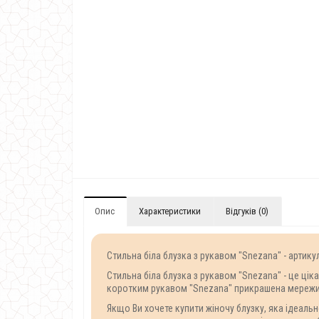
Опис
Характеристики
Відгуків (0)
Стильна біла блузка з рукавом "Snezana" - артику
Стильна біла блузка з рукавом "Snezana" - це ці
коротким рукавом "Snezana" прикрашена мереживо
Якщо Ви хочете купити жіночу блузку, яка ідеаль