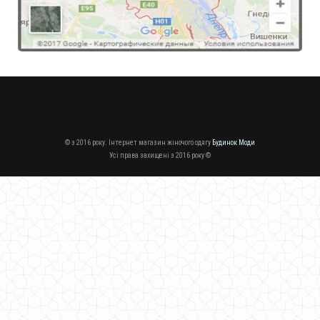
Модне кашемірове пальто "Болеро"
1400.00грн.
© з 2016 року. Інтернет магазин жіночого одягу
Будинок Моди
Усі права захищені з 2016 року ©
Модне кашемірове пальто
750.00грн.