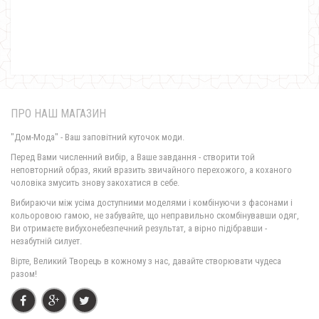
620.00грн.
Модне кашемірове пальто на один гудзик
620.00грн.
ПРО НАШ МАГАЗИН
"Дом-Мода" - Ваш заповітний куточок моди.
Перед Вами численний вибір, а Ваше завдання - створити той
неповторний образ, який вразить звичайного перехожого, а коханого
чоловіка змусить знову закохатися в себе.
Вибираючи між усіма доступними моделями і комбінуючи з фасонами і
кольоровою гамою, не забувайте, що неправильно скомбінувавши одяг,
Ви отримаєте вибухонебезпечний результат, а вірно підібравши -
незабутній силует.
Модне кашемірове пальто на запах
Вірте, Великий Творець в кожному з нас, давайте створювати чудеса
990.00грн.
разом!