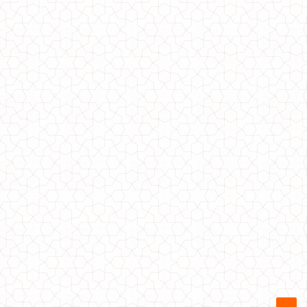
Модне кашемірове пальто без підкладки
990.00грн.
790.00грн.