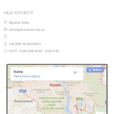
НАШІ КОНТАКТИ
Украина, Киев
inform@dom-moda.com.ua
+38 (099) 762-99-65 MTS
Модне кашемірове пальто прямого крою норма і батал
920.00грн.
ПН-ПТ: 10:00-19:00 СБ-ВС: 10:00-15:00
Яскраве модне жіноче кашемірове пальто
890.00грн.