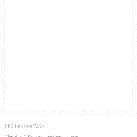
Модне плаття жіноче ангора з мереживом
490.00грн.
ПРО НАШ МАГАЗИН
"Дом-Мода" - Ваш заповітний куточок моди.