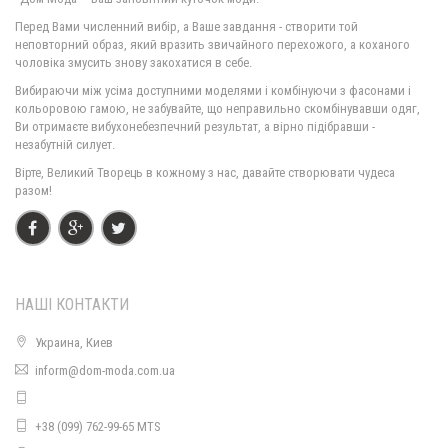
Перед Вами численний вибір, а Ваше завдання - створити той
неповторний образ, який вразить звичайного перехожого, а коханого
чоловіка змусить знову закохатися в себе.
Жіноче модне плаття з рукавом батального розміру
Вибираючи між усіма доступними моделями і комбінуючи з фасонами і
530.00грн.
кольоровою гамою, не забувайте, що неправильно скомбінувавши одяг,
Ви отримаєте вибухонебезпечний результат, а вірно підібравши -
незабутній силует.
Вірте, Великий Творець в кожному з нас, давайте створювати чудеса
разом!
НАШІ КОНТАКТИ
Украина, Киев
Жіноче модне пальто з еко шкіри. Норма і батал
inform@dom-moda.com.ua
1450.00грн.
+38 (099) 762-99-65 MTS