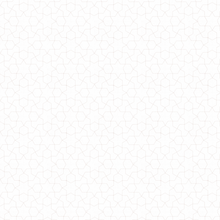
1000.00грн.
Модне жіноче пончо великого розміру з капюшоном
1170.00грн.