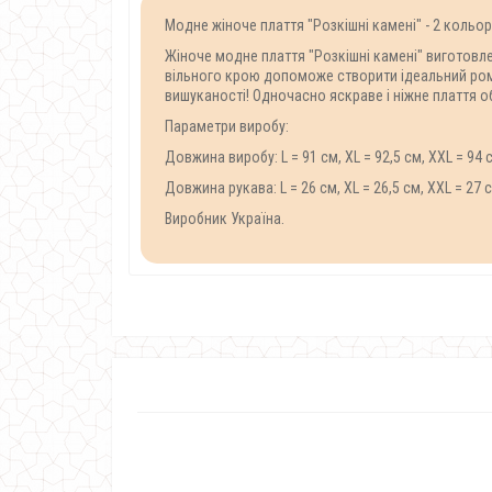
Модне жіноче плаття "Розкішні камені" - 2 кольор
Жіноче модне плаття "Розкішні камені" виготовлен
вільного крою допоможе створити ідеальний ро
вишуканості!
Одночасно яскраве і ніжне плаття о
Параметри виробу:
Довжина виробу
:
L
=
91
см
,
XL
=
92,5
см
,
XXL
=
94
Довжина
рукава
:
L
=
26
см
,
XL
=
26,5
см
,
XXL
=
27
Виробник Україна.