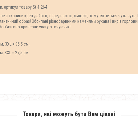
и, артикул товару St-1 264
е з тканини креп дайвінг, середньої щільності, тому тягнеться чуть-чуть.
мантичний образ!
Обсипані різнобарвними каменями рукава і виріз горлови
бов'язково приверне увагу оточуючих!
см
,
3XL
=
95,5
см
.
см
,
3ХL
=
27,5
см
.
Товари, які можуть бути Вам цікаві