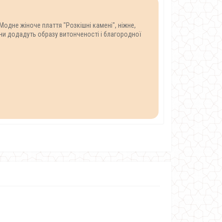
Модне жіноче плаття "Розкішні камені", ніжне,
ни додадуть образу витонченості і благородної