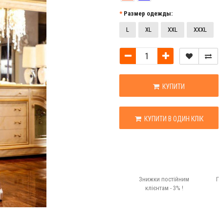
Размер одежды:
L
XL
XXL
XXXL
КУПИТИ
КУПИТИ В ОДИН КЛІК
Знижки постійним
Г
клієнтам - 3% !