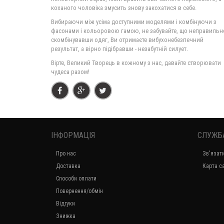
коханого чоловіка змусить знову закохатися в себе.
Вибираючи між усіма доступними моделями і комбінуючи з
фасонами і кольоровою гамою, не забувайте, що неправильн
скомбінувавши одяг, Ви отримаєте вибухонебезпечний
результат, а вірно підібравши - незабутній силует.
Вірте, Великий Творець в кожному з нас, давайте створювати
чудеса разом!
ІНФОРМАЦІЯ
СЛУЖБ
Про нас
Зв'язат
Доставка
Карта с
Способи оплати
Повернення/обмін
Відгуки
Знижка