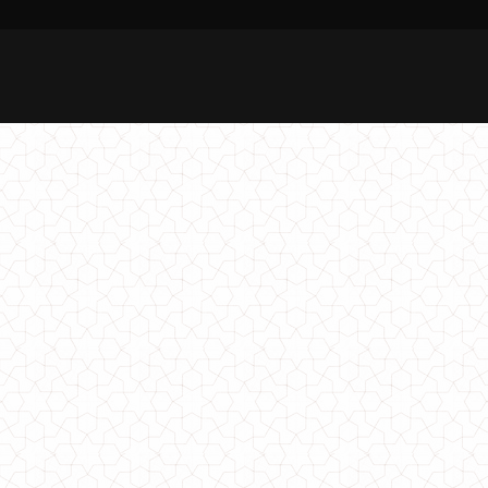
Модне жіноче плаття лапша
510.00грн.
Модне жіноче пальто оверсайз з хутряними помпонами
870.00грн.