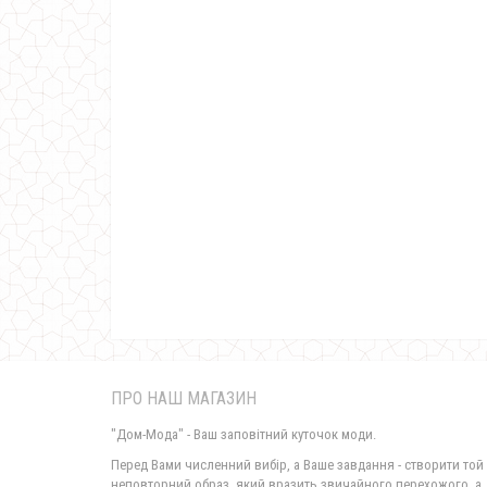
ПРО НАШ МАГАЗИН
"Дом-Мода" - Ваш заповітний куточок моди.
Перед Вами численний вибір, а Ваше завдання - створити той
неповторний образ, який вразить звичайного перехожого, а