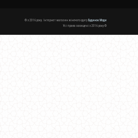
© з 2016 року. Інтернет магазин жіночого одягу
Будинок Моди
Усі права захищені з 2016 року ©