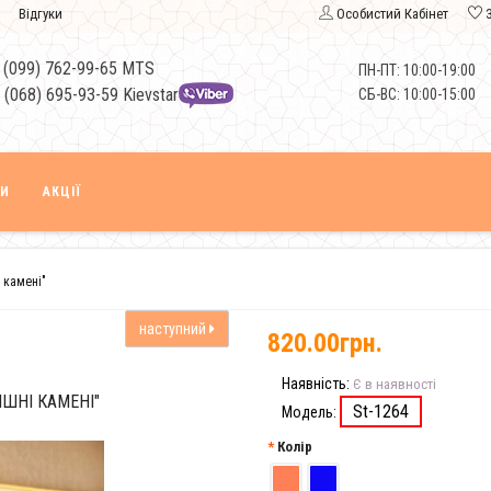
Відгуки
Особистий Кабінет
 (099) 762-99-65 MTS
ПН-ПТ: 10:00-19:00
 (068) 695-93-59 Kievstar
СБ-ВС: 10:00-15:00
КИ
АКЦІЇ
 камені"
наступний
820.00грн.
Наявність:
Є в наявності
ІШНІ КАМЕНІ"
St-1264
Модель:
Колір