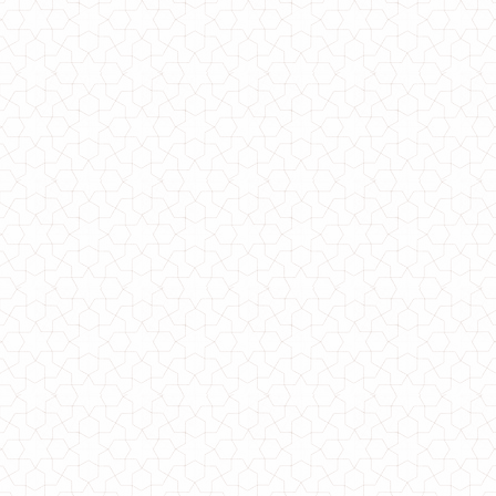
Модне жіноче плаття з відкритими плечима з ангори
750.00грн.
Плаття модне жіноче з гудзиками по боках
500.00грн.
Модне жіноче пальто за коліна із хутром
1000.00грн.