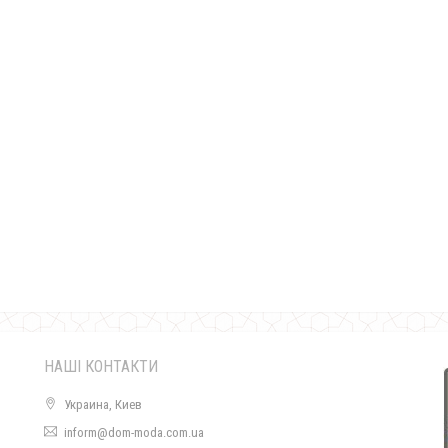
Модне плаття жіноче ангора з мереживом
490.00грн.
НАШІ КОНТАКТИ
Украина, Киев
inform@dom-moda.com.ua