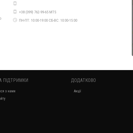
Жіноче модне плаття з рукавом батального розміру
+38 (099) 762-99-65 MTS
530.00грн.
о
ПН-ПТ: 10:00-19:00 СБ-ВС: 10:00-15:00
А ПІДТРИМКИ
ДОДАТКОВО
Жіноче модне пальто з еко шкіри. Норма і батал
ися з нами
Акції
1450.00грн.
айту