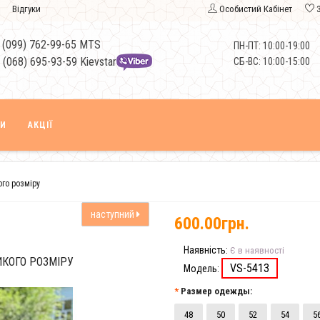
Відгуки
Особистий Кабінет
 (099) 762-99-65 MTS
ПН-ПТ: 10:00-19:00
 (068) 695-93-59 Kievstar
СБ-ВС: 10:00-15:00
КИ
АКЦІЇ
ого розміру
наступний
600.00грн.
Наявність:
Є в наявності
ИКОГО РОЗМІРУ
VS-5413
Модель:
Размер одежды:
48
50
52
54
5