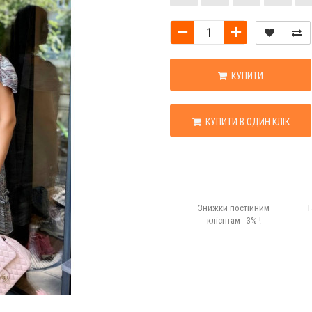
КУПИТИ
КУПИТИ В ОДИН КЛІК
Знижки постійним
Г
клієнтам - 3% !