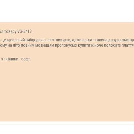
ул товару VS-5413
– це ідеальний вибір для спекотних днів, адже легка тканина дарує комфор
 Тому на літо повним модницям пропонуємо купити жіноче полосате плаття 
з тканини - софт.