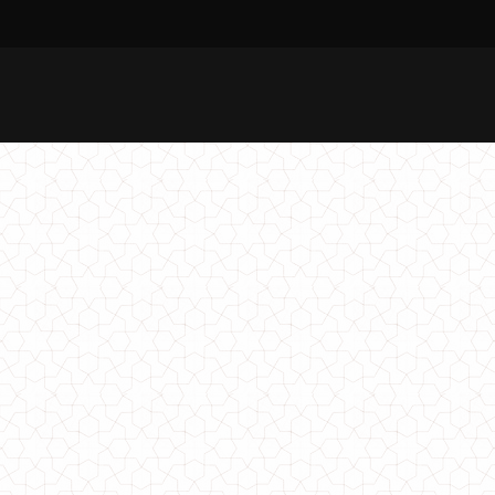
Модне жіноче плаття лапша
510.00грн.
Модне жіноче пальто оверсайз з хутряними помпонами
870.00грн.