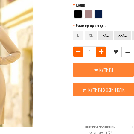
Колір
Размер одежды:
L
XL
XXL
XXXL
КУПИТИ
КУПИТИ В ОДИН КЛІК
Знижки постійним
Г
клієнтам - 3% !