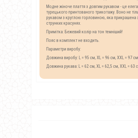
Модне жіноче плаття з довгим рукавом - це елега
турецького принтованого трикотажу. Воно не тіль
рукавом з круглою горловиною, яка прикрашена з
струнких красунях.
Примітка: Бежевий колір на тон темніший
Пояс в комплект не входить.
Параметри виробу:
Довжина виробу: L = 95 см, XL = 96 см, XXL = 97 см,
Довжина рукава: L = 62 см, XL = 62,5 см, XXL = 63 