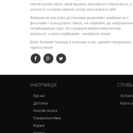
неповторний образ, який вразить звичайного перехожого, а
коханого чоловіка змусить знову закохатися в себе.
Вибираючи між усіма доступними моделями і комбінуючи з
фасонами і кольоровою гамою, не забувайте, що неправильн
скомбінувавши одяг, Ви отримаєте вибухонебезпечний
результат, а вірно підібравши - незабутній силует.
Вірте, Великий Творець в кожному з нас, давайте створювати
чудеса разом!
ІНФОРМАЦІЯ
СЛУЖБ
Про нас
Зв'язат
Доставка
Карта с
Способи оплати
Повернення/обмін
Відгуки