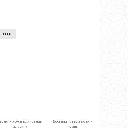
XXXXL
арантія якості всіх товарів
Доставка товарів по всій
магазину!
країні!