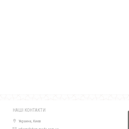
Модне плаття жіноче ангора з мереживом
490.00грн.
НАШІ КОНТАКТИ
Украина, Киев