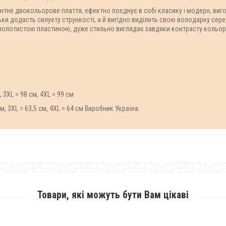
нтне двокольорове плаття, ефектно поєднує в собі класику і модерн, вигот
ки додасть силуету стрункості, а й вигідно виділить свою володарку сере
олотистою пластиною, дуже стильно виглядає завдяки контрасту кольорів я
!
 3XL = 98 см, 4XL = 99 см
см, 3XL = 63,5 см, 4XL = 64 см Виробник Україна.
Товари, які можуть бути Вам цікаві