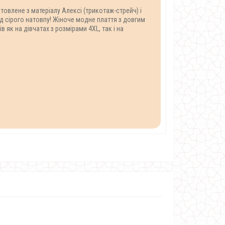
овлене з матеріалу Алексі (трикотаж-стрейч) і
д сірого натовпу! Жіноче модне плаття з довгим
к на дівчатах з розмірами 4XL, так і на