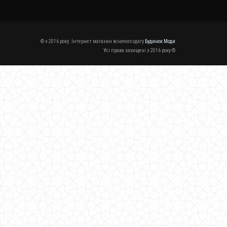
© з 2016 року. Інтернет магазин жіночого одягу
Будинок Моди
Усі права захищені з 2016 року ©