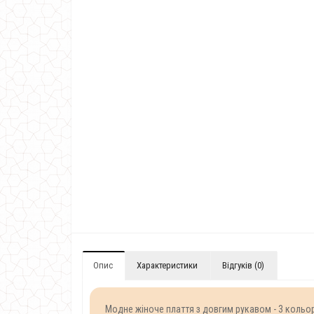
Опис
Характеристики
Відгуків (0)
Модне жіноче плаття з довгим рукавом - 3 кольор