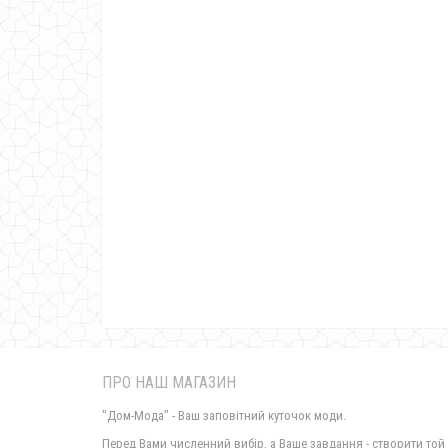
ПРО НАШ МАГАЗИН
"Дом-Мода" - Ваш заповітний куточок моди.
Перед Вами численний вибір, а Ваше завдання - створити той