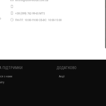
inform@dom-moda.com.ua
Жіноче модне плаття з рукавом батального розміру
+38 (099) 762-99-65 MTS
530.00грн.
о
ПН-ПТ: 10:00-19:00 СБ-ВС: 10:00-15:00
А ПІДТРИМКИ
ДОДАТКОВО
Жіноче модне пальто з еко шкіри. Норма і батал
ися з нами
Акції
1450.00грн.
айту