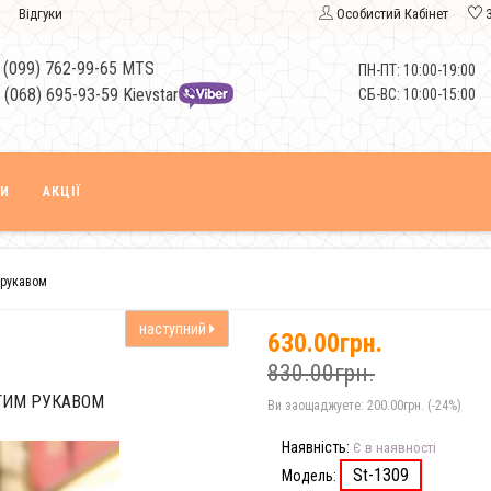
Відгуки
Особистий Кабінет
 (099) 762-99-65 MTS
ПН-ПТ: 10:00-19:00
 (068) 695-93-59 Kievstar
СБ-ВС: 10:00-15:00
КИ
АКЦІЇ
 рукавом
наступний
630.00грн.
830.00грн.
ГИМ РУКАВОМ
Ви заощаджуете:
200.00грн. (-24%)
Наявність:
Є в наявності
St-1309
Модель: