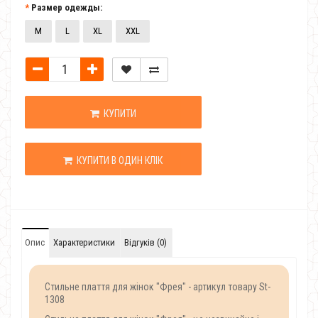
Размер одежды:
M
L
XL
XXL
КУПИТИ
КУПИТИ В ОДИН КЛІК
Опис
Характеристики
Відгуків (0)
Стильне
плаття
для
жінок
"
Фрея
"
-
артикул
товару
St
-
1308