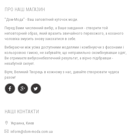
ПРО НАШ МАГАЗИН
"Дом-Мода" - Ваш заповітний куточок моди.
Перед Вами численний вибір, а Ваше завдання - створити той
неповторний образ, який вразить звичайного перехожого, а коханого
чоловіка змусить знову закохатися в себе.
Стильне плаття жіноче великого розміру
Вибираючи між усіма доступними моделями і комбінуючи з фасонами і
1150.00грн.
690.00грн.
кольоровою гамою, не забувайте, що неправильно скомбінувавши одяг,
Ви отримаєте вибухонебезпечний результат, а вірно підібравши -
незабутній силует.
Вірте, Великий Творець в кожному з нас, давайте створювати чудеса
разом!
НАШІ КОНТАКТИ
Украина, Киев
Стильне плаття гольф тепле з ангори
inform@dom-moda.com.ua
1010.00грн.