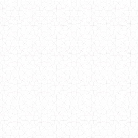
Стильне замшеве плаття із вишивкою
750.00грн.