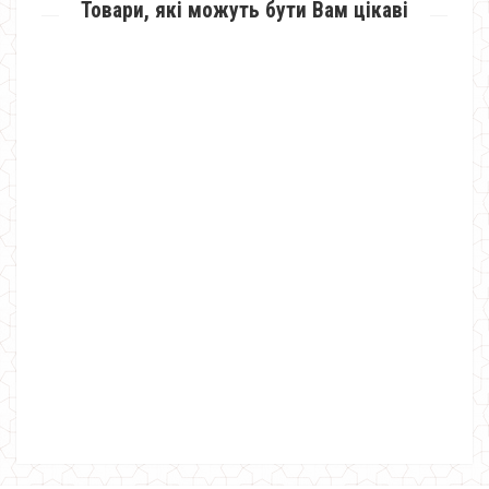
Товари, які можуть бути Вам цікаві
Вечірнє велюрове стильне плаття з чорним мереживом
550.00грн.