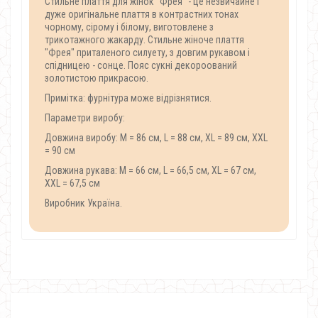
Стильне
плаття
для
жінок
"
Фрея
"
-
це
незвичайне
і
дуже
оригінальне
плаття
в
контрастних
тонах
чорному
,
сірому
і
білому
,
виготовлене
з
трикотажного
жакарду
.
Стильне
жіноче
плаття
"
Фрея
"
приталеного
силуету
,
з
довгим
рукавом
і
спідницею
-
сонце
.
Пояс
сукні
декороований
золотистою
прикрасою
.
Примітка
:
фурнітура
може
відрізнятися
.
Параметри
виробу
:
Довжина виробу
:
М
=
86
см
,
L
=
88
см
,
XL
=
89
см
,
ХXL
=
90
см
Довжина
рукава
:
М
=
66
см
,
L
=
66,5
см
,
XL
=
67
см
,
ХXL
=
67,5
см
Виробник
Україна
.