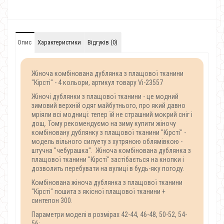
Опис
Характеристики
Відгуків (0)
Жіноча комбінована дублянка з плащової тканини
"Кірсті" - 4 кольори, артикул товару Vi-23557
Жіночі дублянки з плащової тканини - це модний
зимовий верхній одяг майбутнього, про який давно
мріяли всі модниці: тепер їй не страшний мокрий сніг і
дощ. Тому рекомендуємо на зиму купити жіночу
комбіновану дублянку з плащової тканини "Кірсті" -
модель вільного силуету з хутряною облямівкою -
штучна "чебурашка". Жіноча комбінована дублянка з
плащової тканини "Кірсті" застібається на кнопки і
дозволить перебувати на вулиці в будь-яку погоду.
Комбінована жіноча дублянка з плащової тканини
"Кірсті" пошита з якісної плащової тканини +
синтепон 300.
Параметри моделі в розмірах 42-44, 46-48, 50-52, 54-
56: