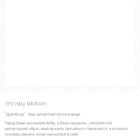
Жіноча коротка куртка на змійці комбінована
1160.00грн.
ПРО НАШ МАГАЗИН
"Дом-Мода" - Ваш заповітний куточок моди.
Перед Вами численний вибір, а Ваше завдання - створити той
неповторний образ, який вразить звичайного перехожого, а коханого
чоловіка змусить знову закохатися в себе.
Куртка комбінована жіноча з капюшоном