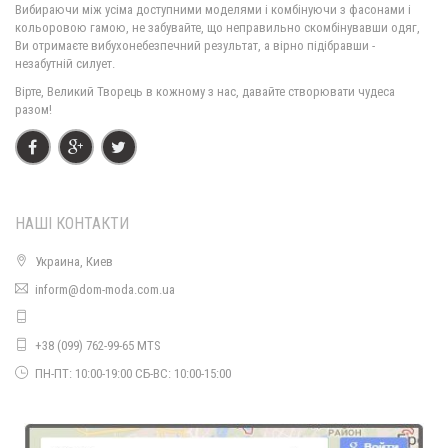
Вибираючи між усіма доступними моделями і комбінуючи з фасонами і
1070.00грн.
кольоровою гамою, не забувайте, що неправильно скомбінувавши одяг,
Ви отримаєте вибухонебезпечний результат, а вірно підібравши -
незабутній силует.
Вірте, Великий Творець в кожному з нас, давайте створювати чудеса
разом!
НАШІ КОНТАКТИ
Украина, Киев
Комбінована куртка жіноча великий розмір
inform@dom-moda.com.ua
1480.00грн.
+38 (099) 762-99-65 MTS
ПН-ПТ: 10:00-19:00 СБ-ВС: 10:00-15:00