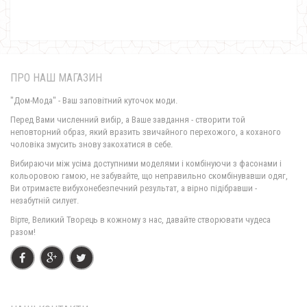
ПРО НАШ МАГАЗИН
"Дом-Мода" - Ваш заповітний куточок моди.
Перед Вами численний вибір, а Ваше завдання - створити той
неповторний образ, який вразить звичайного перехожого, а коханого
чоловіка змусить знову закохатися в себе.
Сіра зимова куртка жіноча
Вибираючи між усіма доступними моделями і комбінуючи з фасонами і
1440.00грн.
кольоровою гамою, не забувайте, що неправильно скомбінувавши одяг,
Ви отримаєте вибухонебезпечний результат, а вірно підібравши -
незабутній силует.
Вірте, Великий Творець в кожному з нас, давайте створювати чудеса
разом!