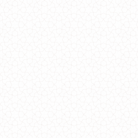
Жіноча коротка куртка на флісі
940.00грн.
Модна жіноча куртка пальто букле
760.00грн.