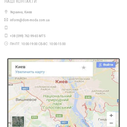
НАШІ КОНТАКТИ
Украина, Киев
Жіноча стьобана куртка з холлофайбером батал
inform@dom-moda.com.ua
1590.00грн.
+38 (099) 762-99-65 MTS
ПН-ПТ: 10:00-19:00 СБ-ВС: 10:00-15:00
Жіноча стьобана куртка з холлофайбером
840.00грн.