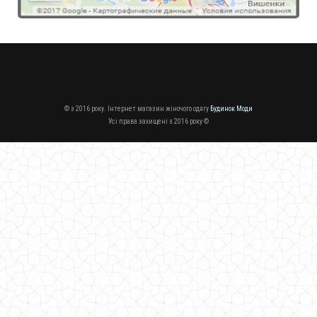
© з 2016 року. Інтернет магазин жіночого одягу
Будинок Моди
Усі права захищені з 2016 року ©
Зимова жіноча подовжена куртка з хутром великого розміру
1490.00грн.