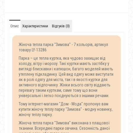
Опис
Характеристики
Відгуків (0)
Жіноча тепла парка "Зимова" - 7 кольорів, артикул
товару LY-13286
Парка – це тепла куртка, яка чудово захищає від
холоду, вітру і морозу. Такі куртки мають застібку у
вигляді блискавки і капюшон, багато моделей мають
утеплену підкладинку. Цей вид одягу може виступати
як в ролі одягу для міста, так і в якості куртки для
активного відпочинку. Жінки всього світу віддають
перевагу таким курткам, саме тому що вони
універсальні і легко поєднуються з іншими речами.
Тому інтернет-магазин "Дом - Мода" пропонує вам
купити жіночу теплу парку "Зимова" - модну новинку,
жіночу теплу парку.
Жіноча тепла парка "Зимова" виконана з плащової
тканини. Всередині парки овчина. Сезонність даної