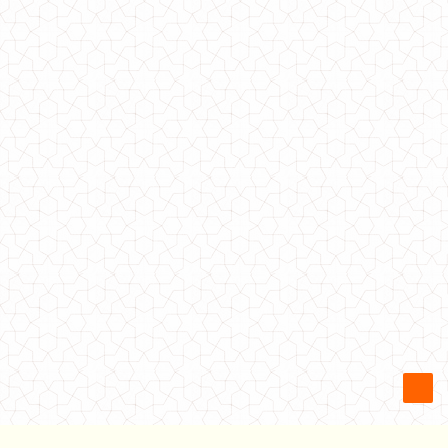
Тепла жіноча кофта з довгим рукавом (подвійна ангора)
670.00грн.
Тепла жіноча туніка із капюшоном і хутром великого розміру
730.00грн.
Тепла жіноча туніка із капюшоном і хутром
700.00грн.
Тепла жіноча туніка із поясом
330.00грн.