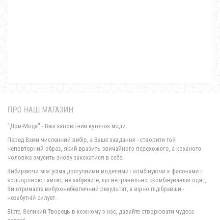
Тепла жіноча сукня з ангори з гудзиками
550.00грн.
Тепла жіноча кофта з хомутом
410.00грн.
ПРО НАШ МАГАЗИН
"Дом-Мода" - Ваш заповітний куточок моди.
Перед Вами численний вибір, а Ваше завдання - створити той
неповторний образ, який вразить звичайного перехожого, а коханого
чоловіка змусить знову закохатися в себе.
Вибираючи між усіма доступними моделями і комбінуючи з фасонами і
кольоровою гамою, не забувайте, що неправильно скомбінувавши одяг,
Ви отримаєте вибухонебезпечний результат, а вірно підібравши -
незабутній силует.
Тепла жилетка жіноча на синтепоні
Вірте, Великий Творець в кожному з нас, давайте створювати чудеса
800.00грн.