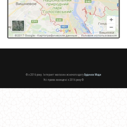
Тепла жіноча кофта худі на хутрі
860.00грн.
© з 2016 року. Інтернет магазин жіночого одягу
Будинок Моди
Усі права захищені з 2016 року ©
Жіноча подовжена тепла в'язана кофта великого розміру
750.00грн.