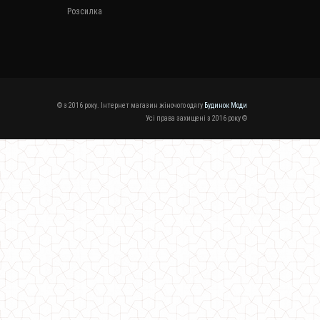
Розсилка
© з 2016 року. Інтернет магазин жіночого одягу
Будинок Моди
Усі права захищені з 2016 року ©