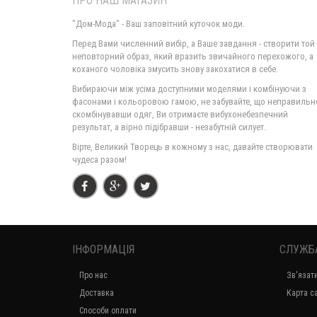
ПРО НАШ МАГАЗИН
"Дом-Мода" - Ваш заповітний куточок моди.
Перед Вами численний вибір, а Ваше завдання - створити той
неповторний образ, який вразить звичайного перехожого, а
коханого чоловіка змусить знову закохатися в себе.
Вибираючи між усіма доступними моделями і комбінуючи з
фасонами і кольоровою гамою, не забувайте, що неправильн
скомбінувавши одяг, Ви отримаєте вибухонебезпечний
результат, а вірно підібравши - незабутній силует.
Вірте, Великий Творець в кожному з нас, давайте створювати
чудеса разом!
ІНФОРМАЦІЯ
СЛУЖБ
Про нас
Зв'язат
Доставка
Карта с
Способи оплати