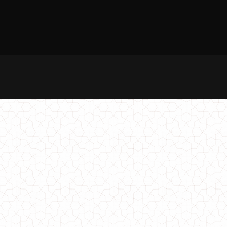
Стильний комплект жіночий з тунікою великого розміру
780.00грн.