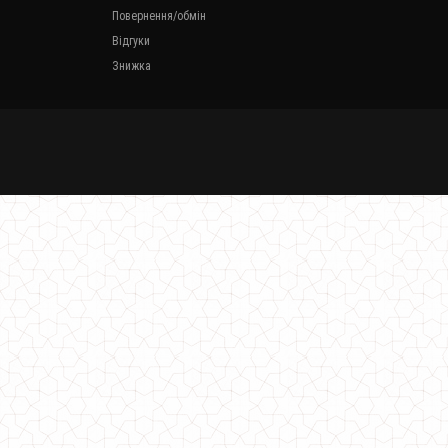
Повернення/обмін
Відгуки
Знижка