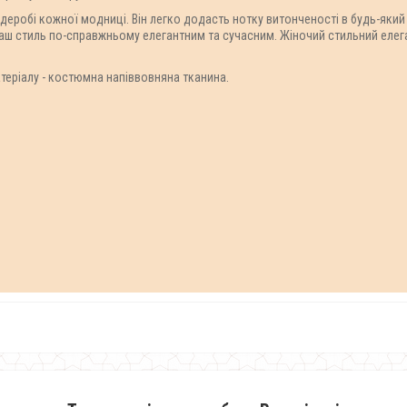
рдеробі кожної модниці. Він легко додасть нотку витонченості в будь-який
 ваш стиль по-справжньому елегантним та сучасним. Жіночий стильний ел
теріалу - костюмна напіввовняна тканина.