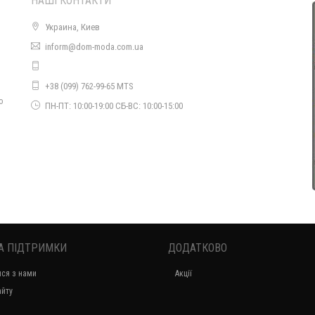
НАШІ КОНТАКТИ
Украина, Киев
inform@dom-moda.com.ua
+38 (099) 762-99-65 MTS
Стильний комплект жіночий з сукнею великого розміру
о
ПН-ПТ: 10:00-19:00 СБ-ВС: 10:00-15:00
1470.00грн.
А ПІДТРИМКИ
ДОДАТКОВО
ися з нами
Акції
Стильний жіночий костюм зі спідницею і піджаком батального розміру
айту
830.00грн.