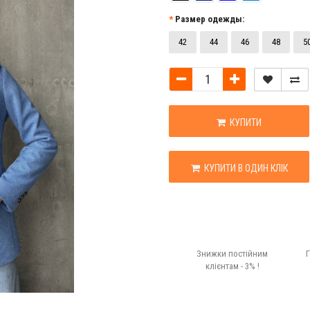
Размер одежды:
42
44
46
48
5
КУПИТИ
КУПИТИ В ОДИН КЛІК
Знижки постійним
Г
клієнтам - 3% !