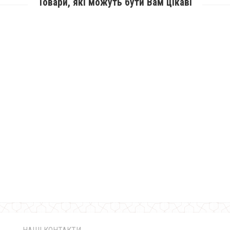
Товари, які можуть бути Вам цікаві
Стильний жіночий довгий кардіган з поясом
1200.00грн.