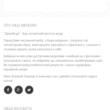
ПРО НАШ МАГАЗИН
"Дом-Мода" - Ваш заповітний куточок моди.
Перед Вами численний вибір, а Ваше завдання - створити той
неповторний образ, який вразить звичайного перехожого, а коханого
чоловіка змусить знову закохатися в себе.
Жіноча коротка куртка на синтепоні норма і батал
Вибираючи між усіма доступними моделями і комбінуючи з фасонами і
1570.00грн.
кольоровою гамою, не забувайте, що неправильно скомбінувавши одяг,
Ви отримаєте вибухонебезпечний результат, а вірно підібравши -
незабутній силует.
Вірте, Великий Творець в кожному з нас, давайте створювати чудеса
разом!
НАШІ КОНТАКТИ