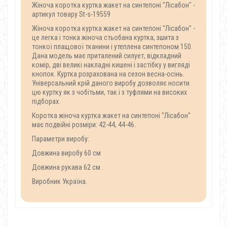
Жіноча коротка куртка жакет на синтепоні "Лісабон" -
артикул товару St-s-19559
Жіноча коротка куртка жакет на синтепоні "Лісабон" -
це легка і тонка жіноча стьобана куртка, зшита з
тонкої плащової тканини і утеплена синтепоном 150.
Дана модель має приталений силует, відкладний
комір, дві великі накладні кишені і застібку у вигляді
кнопок. Куртка розрахована на сезон весна-осінь.
Універсальний крій даного виробу дозволяє носити
цю куртку як з чобітьми, так і з туфлями на високих
підборах.
Коротка жіноча куртка жакет на синтепоні "Лісабон"
має подвійні розміри: 42-44, 44-46.
Параметри виробу:
Довжина виробу 60 см
Довжина рукава 62 см .
Виробник Україна.