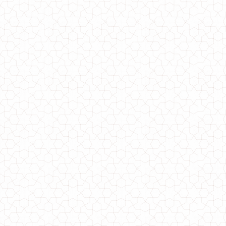
Куртка коротка великого розміру жіноча з прострочкою
1300.00грн.