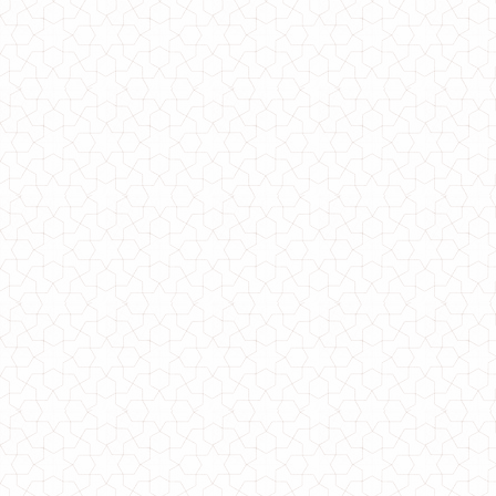
Жіноча коротка спідниця з воланами
650.00грн.
Стильна коротка куртка жіноча з високим коміром
1150.00грн.