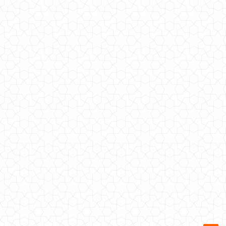
Весняна жіноча куртка без коміра великого розміру
620.00грн.
Весняна куртка жіноча великий розмір