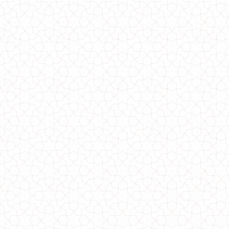
Весняна куртка жіноча великого розміру
1110.00грн.
Куртка весняна жіноча
1310.00грн.