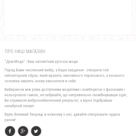
Жіноча весняна куртка
960.00грн.
ПРО НАШ МАГАЗИН
"Дом-Мода" - Ваш заповітний куточок моди.
Перед Вами численний вибір, а Ваше завдання - створити той
неповторний образ, який вразить звичайного перехожого, а коханого
чоловіка змусить знову закохатися в себе.
Весняна жіноча куртка із широким коміром стійкою "Весна"
Вибираючи між усіма доступними моделями і комбінуючи з фасонами і
670.00грн.
кольоровою гамою, не забувайте, що неправильно скомбінувавши одяг,
Ви отримаєте вибухонебезпечний результат, а вірно підібравши -
незабутній силует.
Вірте, Великий Творець в кожному з нас, давайте створювати чудеса
разом!