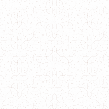
Жіночі прямі класичні брюки
540.00грн.
Модні завужені жіночі брюки великого розміру
520.00грн.