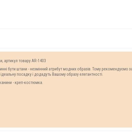
ри, артикул товару AR-1403
винні бути штани - незмінний атрибут модних образів. Тому рекомендуємо з
 ідеальну посадку і додадуть Вашому образу елегантності.
тканини - креп-костюмка.