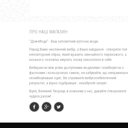
ПРО НАШ МАГАЗИН
"Дом-Мода" - Ваш заповітний куточок моди.
Перед Вами численний вибір, а Ваше завдання - створити той
неповторний образ, який вразить звичайного перехожого, а
коханого чоловіка змусить знову закохатися в себе.
Вибираючи між усіма доступними моделями і комбінуючи з
фасонами і кольоровою гамою, не забувайте, що неправильн
скомбінувавши одяг, Ви отримаєте вибухонебезпечний
результат, а вірно підібравши - незабутній силует.
Вірте, Великий Творець в кожному з нас, давайте створювати
чудеса разом!