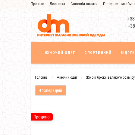
Про нас
Доставка
Способи оплати
Повернення/обмін
Знижка
+38
+38
ЖІНОЧИЙ ОДЯГ
СПОРТИВНИЙ
ВІДГУ
Головна
Жіночий одяг
Жіночі брюки великого розміру
попередній
Продано