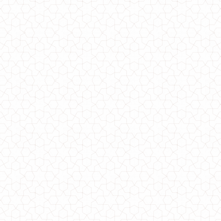
Жіночі літні брюки великого розміру
740.00грн.
Стильні жіночі капрі брюки з поясом великого розміру
680.00грн.
Жіночі завужені брюки з кашеміру