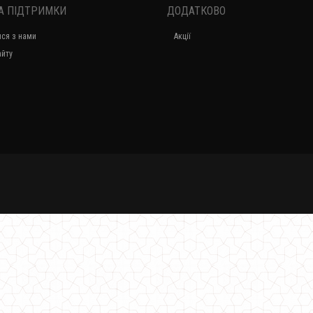
А ПІДТРИМКИ
ДОДАТКОВО
ися з нами
Акції
Модні жіночі брюки кльош з розрізами
айту
810.00грн.
Чорні жіночі брюки лосіни з еко шкіри
600.00грн.