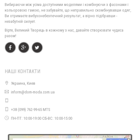
Стильний жіночий класичний піджак з мереживом
Вибираючи між усіма доступними моделями і комбінуючи з фасонами і
660.00грн.
кольоровою гамою, не забувайте, що неправильно скомбінувавши одяг,
Ви отримаєте вибухонебезпечний результат, а вірно підібравши -
незабутній силует.
Вірте, Великий Творець в кожному з нас, давайте створювати чудеса
разом!
НАШІ КОНТАКТИ
Украина, Киев
Класичний жіночий піджак
inform@dom-moda.com.ua
490.00грн.
+38 (099) 762-99-65 MTS
ПН-ПТ: 10:00-19:00 СБ-ВС: 10:00-15:00