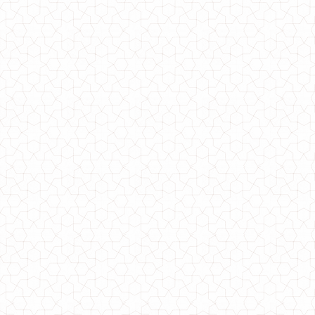
Класичний жіночий піджак з трикотажу "Лючія"
510.00грн.