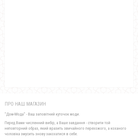
Жіночий модний класичний жилет чорного кольору
390.00грн.
ПРО НАШ МАГАЗИН
"Дом-Мода" - Ваш заповітний куточок моди.
Перед Вами численний вибір, а Ваше завдання - створити той
неповторний образ, який вразить звичайного перехожого, а коханого
чоловіка змусить знову закохатися в себе.