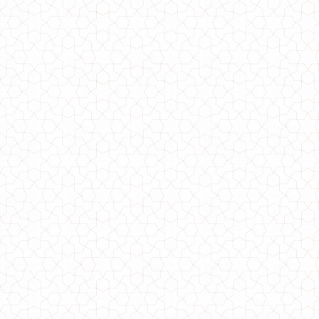
Жіночий модний класичний костюм c брюками "АЛ"
970.00грн.
Класичний жіночий піджак
1890.00грн.